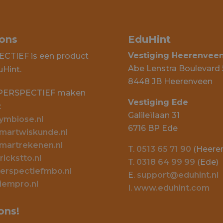
 ons
EduHint
Vestiging Heerenvee
CTIEF is een product
Abe Lenstra Boulevard 
uHint.
8448 JB Heerenveen
 PERSPECTIEF maken
Vestiging Ede
:
Galileïlaan 31
mbiose.nl
6716 BP Ede
artwiskunde.nl
artrekenen.nl
T.
0513 65 71 90
(Heere
ickstto.nl
T.
0318 64 99 99
(Ede)
rspectiefmbo.nl
E.
support@eduhint.nl
empro.nl
I.
www.eduhint.com
ons!