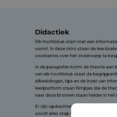
Didactiek
Elk hoofdstuk start met een informati
vormt. In deze intro staan de leerdoele
voorkennis over het onderwerp te besp
In de paragrafen komt de theorie aan 
van elk hoofdstuk staat de begrippenl
afbeeldingen, tips en de inzet van inf
leerplatform staan filmpjes die de the
naar deze bronnen staan helder in het
Er zijn opdrachten per paragraaf. De 
wordt alles stap voor stap uitgelegd en