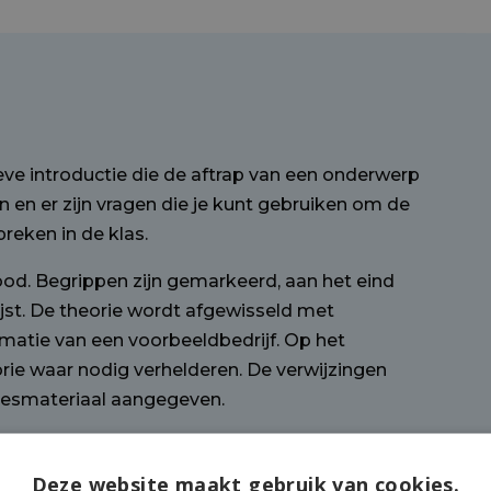
eve introductie die de aftrap van een onderwerp
n en er zijn vragen die je kunt gebruiken om de
reken in de klas.
bod. Begrippen zijn gemarkeerd, aan het eind
ijst. De theorie wordt afgewisseld met
ormatie van een voorbeeldbedrijf. Op het
orie waar nodig verhelderen. De verwijzingen
 lesmateriaal aangegeven.
opdrachten kennen een opbouw. In niveau 1
 verwerkt. In niveau 2 moet de leerling
Deze website maakt gebruik van cookies.