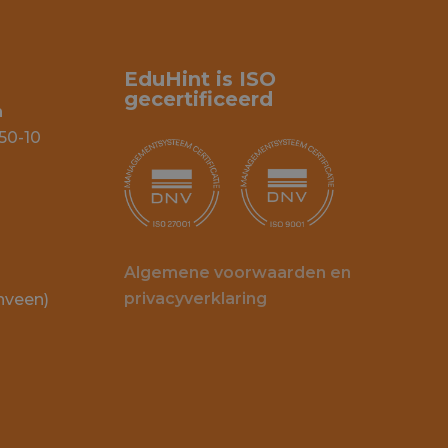
EduHint is ISO
gecertificeerd
n
50-10
Algemene voorwaarden en
privacyverklaring
nveen)