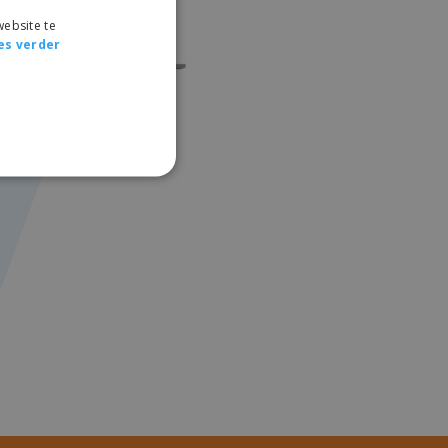
ebsite te
es verder