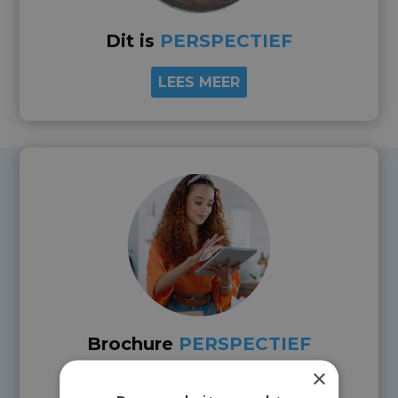
Dit is
PERSPECTIEF
LEES MEER
Brochure
PERSPECTIEF
×
DOWNLOAD