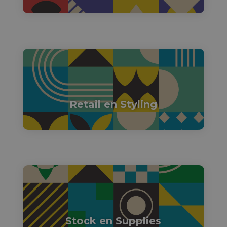

Retail en Styling

Stock en Supplies