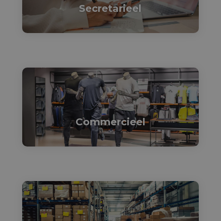
Secretarieel

Commercieel
