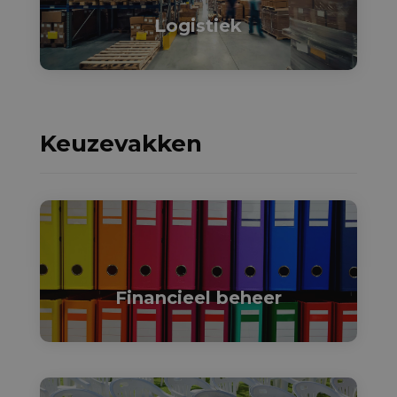
Logistiek
Keuzevakken

Financieel beheer