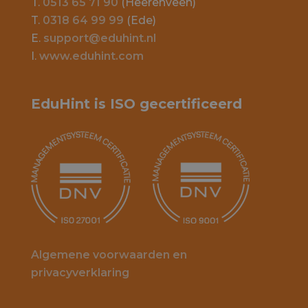
T.
0513 65 71 90
(Heerenveen)
T.
0318 64 99 99
(Ede)
E.
support@eduhint.nl
I.
www.eduhint.com
EduHint is ISO gecertificeerd
Algemene voorwaarden en
privacyverklaring