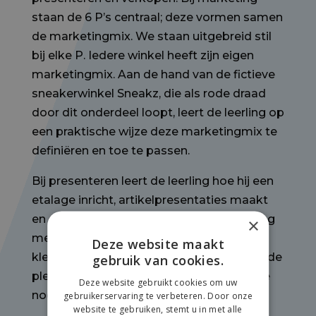
staan de 6 P’s centraal; deze vormen samen
de marketingmix. We staan uitgebreid stil
bij elke P. Iedere winkel heeft zijn eigen
marketingmix. Aan de hand van de fictieve
sneakerwinkel Sneakz, die als rode draad
door dit onderdeel loopt, leert de leerling op
een praktische wijze deze marketingmix te
definiëren en toe te passen.
Bij presenteren leert de leerling hoe hij een
etalage inricht, artikelpresentaties maakt
en deze bijhoudt. Hij houdt hierbij rekening
×
met het soort product, verschillende
Deze website maakt
kleurstellingen, compositie en sfeer. Ook de
gebruik van cookies.
plek van de artikelen in de winkel krijgt de
Deze website gebruikt cookies om uw
nodige aandacht.
gebruikerservaring te verbeteren. Door onze
website te gebruiken, stemt u in met alle